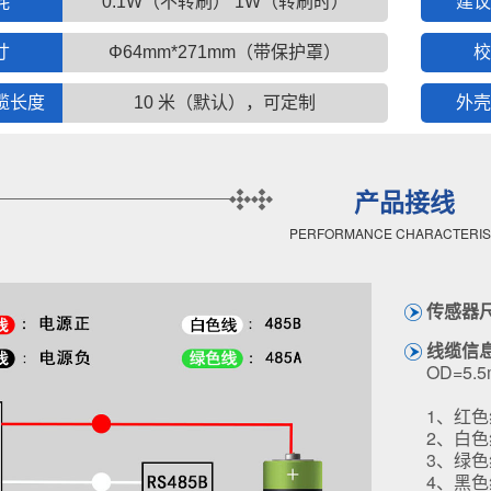
耗
0.1W（不转刷） 1W（转刷时）
建议
寸
Φ64mm*271mm（带保护罩）
校
缆长度
10 米（默认），可定制
外壳
产品接线
PERFORMANCE CHARACTERIS
传感器
线缆信
OD=5.
1、红色
2、白色线
3、绿色线-
4、黑色线