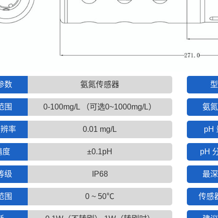
参数
氨氮传感器
型
范围
0-100mg/L （可选0~1000mg/L）
氨氮
分辨率
0.01 mg/L
pH
精度
±0.1pH
pH 
等级
IP68
最深
范围
0 ~ 50℃
传感