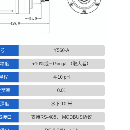
号
Y560-A
精度
±10%或±0.5mg/L（取大者）
 量程
4-10 pH
分辨率
0.01
深度
水下 10 米
器接口
支持RS-485， MODBUS协议