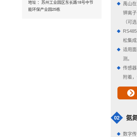
地址 ：苏州工业园区东长路18号中节
禹山在
能环保产业园25栋
钾离子
（可选
RS4
松集成
适用面
测。
传感器
附着，
02
氨
数字传