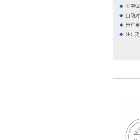
无需试
自动对
带有自
注：离