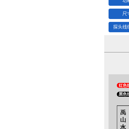
功
尺
探头线