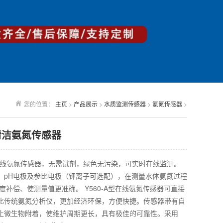
您的位置：
主页
>
产品展示
>
水质监测传感器
>
氨氮传感器
>
自清洁氨氮传感器
型在线氨氮传感器，无需试剂，绿色无污染，可实时在线监测。
、pH电极及参比电极（钾离子可选配），在测量水体氨氮过程
度补偿、使测量值更准确。 Y560-A型在线氨氮传感器可直接
比传统氨氮分析仪，更加经济环保，方便快捷。传感器带有自
止微生物附着，使维护周期更长，具有极佳的可靠性。采用