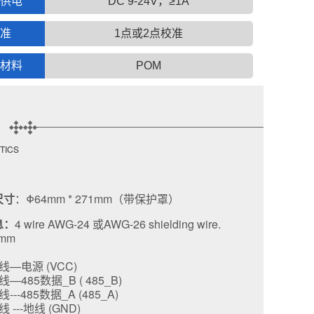
供电
DC 9-24V，≥1A
准
1点或2点校准
材料
POM
TICS
尺寸
：Φ64mm * 271mm（带保护罩）
息：
4 wire AWG-24 或AWG-26 shielding wire.
5mm
线—电源 (VCC)
—485数据_B ( 485_B)
--485数据_A (485_A)
 ---地线 (GND)