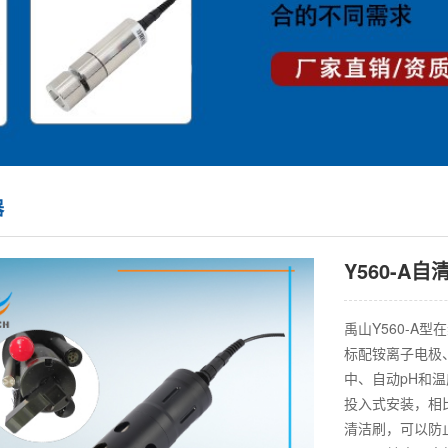
器
Y560-A
禹山Y560-A
标配铵离子电极
中、自动pH和温
投入式安装，相
清洁刷，可以防