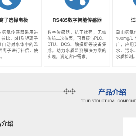
离子选择电极
RS485数字智能传感器
适
洁氨氮传感器采用进
数字传感器，抗干扰强，无需
禹山氨氮传
、参比、pH及钾离子
传统二次仪表，可直接与PLC、
100mg/
以自动对水体中的温
DTU、DCS、触摸屏等设备集
广，应用
、钾离子进行补偿，使
成。助力水质监测解决方案的
水、污水
定。
实现，满足客户需求。
水质检测
产品介绍
FOUR STRUCTURAL COMPON
品介绍