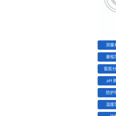
测量
量程
氨氮
pH 
防护
温度