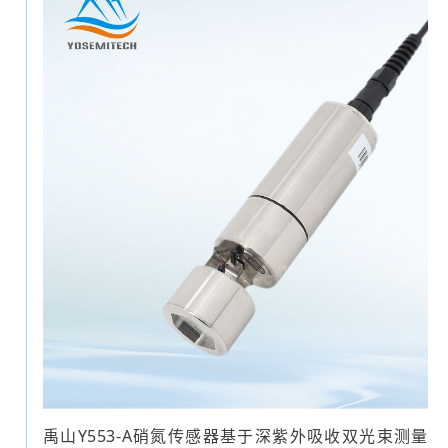
禹山Y553-A硝氮传感器基于深紫外吸收双光束测量