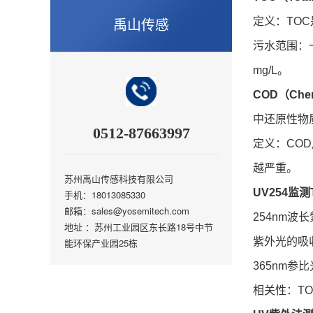
禹山传感
定义：TO
污水范围：一
mg/L。
COD（Chem
中还原性物
0512-87663997
定义：CO
越严重。
苏州禹山传感科技有限公司
UV254监
手机：18013085330
邮箱：sales@yosemitech.com
254nm
地址 ：苏州工业园区东长路18号中节
紫外光的吸
能环保产业园25栋
365nm
相关性：T