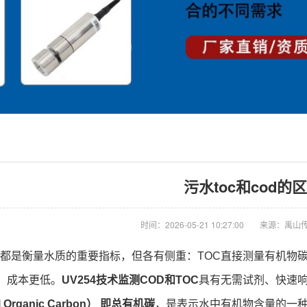
污水toc和cod的
时间：2026-05-21 10:27:00
来源：禹山
都是衡量水质的重要指标，但各有侧重：TOC直接测量有机物
、成本更低。
UV254技术监测COD和TOC
具有无需试剂、快速
l Organic Carbon）‍ 即总有机碳
，是表示水中有机物含量的一