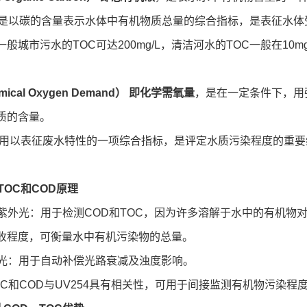
C是以碳的含量表示水体中有机物质总量的综合指标，是表征水
般城市污水的TOC可达200mg/L，清洁河水的TOC一般在10
ical Oxygen Demand）‍ 即化学需氧量
，是在一定条件下，用
质的含量。
D用以表征废水特性的一项综合指标，是评定水质污染程度的重要
测TOC和COD原理
波长紫外光：用于检测COD和TOC，因为许多溶解于水中的有机物
收程度，可衡量水中有机污染物的总量。
参比光：用于自动补偿光路衰减及浊度影响。
OC和COD与UV254具有相关性，可用于间接监测有机物污染程